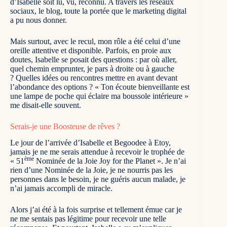
d’Isabelle soit lu, vu, reconnu. A travers les réseaux
sociaux, le blog, toute la portée que le marketing digital
a pu nous donner.
Mais surtout, avec le recul, mon rôle a été celui d’une
oreille attentive et disponible. Parfois, en proie aux
doutes, Isabelle se posait des questions : par où aller,
quel chemin emprunter, je pars à droite ou à gauche
? Quelles idées ou rencontres mettre en avant devant
l’abondance des options ? « Ton écoute bienveillante est
une lampe de poche qui éclaire ma boussole intérieure »
me disait-elle souvent.
Serais-je une Boosteuse de rêves ?
Le jour de l’arrivée d’Isabelle et Begoodee à Etoy,
jamais je ne me serais attendue à recevoir le trophée de
ème
«
51
Nominée de la Joie Joy for the Planet
». Je n’ai
rien d’une Nominée de la Joie, je ne nourris pas les
personnes dans le besoin, je ne guéris aucun malade, je
n’ai jamais accompli de miracle.
Alors j’ai été à la fois surprise et tellement émue car je
ne me sentais pas légitime pour recevoir une telle