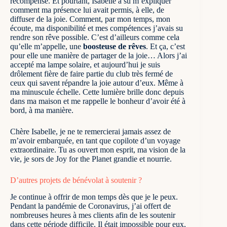
récompense. Et pourtant, Isabelle a su m’expliquer
comment ma présence lui avait permis, à elle, de
diffuser de la joie. Comment, par mon temps, mon
écoute, ma disponibilité et mes compétences j’avais su
rendre son rêve possible. C’est d’ailleurs comme cela
qu’elle m’appelle, une
boosteuse de rêves
. Et ça, c’est
pour elle une manière de partager de la joie… Alors j’ai
accepté ma lampe solaire, et aujourd’hui je suis
drôlement fière de faire partie du club très fermé de
ceux qui savent répandre la joie autour d’eux. Même à
ma minuscule échelle. Cette lumière brille donc depuis
dans ma maison et me rappelle le bonheur d’avoir été à
bord, à ma manière.
Chère Isabelle, je ne te remercierai jamais assez de
m’avoir embarquée, en tant que copilote d’un voyage
extraordinaire. Tu as ouvert mon esprit, ma vision de la
vie, je sors de Joy for the Planet grandie et nourrie.
D’autres projets de bénévolat à soutenir ?
Je continue à offrir de mon temps dès que je le peux.
Pendant la pandémie de Coronavirus, j’ai offert de
nombreuses heures à mes clients afin de les soutenir
dans cette période difficile. Il était impossible pour eux,