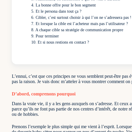
La bonne offre pour le bon segment
Et le persona dans tout ça ?
Cibler, c’est surtout choisir à qui l’on ne s’adressera pas !
Et lorsque la cible est l’acheteur mais pas l’utilisateur ?
A chaque cible sa stratégie de communication propre
Pour terminer
Et si nous restions en contact ?
L’ennui, c’est que ces principes ne vous semblent peut-être pas
pas la raison. Je vais donc m’atteler à vous montrer comment on p
D’abord, comprenons pourquoi
Dans la vraie vie, il y a les gens auxquels on s’adresse. Et ceux 
parce qu’ils ne font pas partie de nos centres d’intérêt, de notre r
ou de hobbies.
Prenons l’exemple le plus simple qui me vient à l’esprit. Lorsque
de devenir baby-sitter pour gagner un peu d’argent de poche. Vou