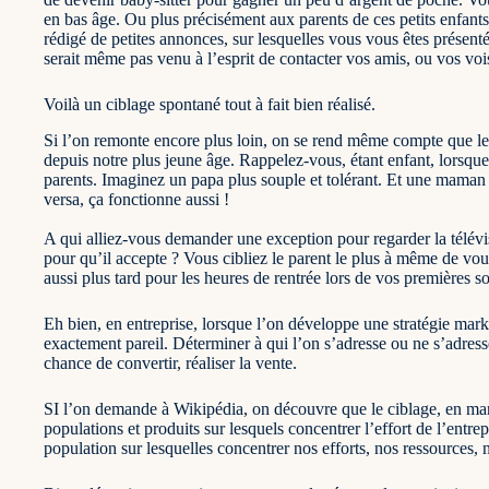
en bas âge. Ou plus précisément aux parents de ces petits enfant
rédigé de petites annonces, sur lesquelles vous vous êtes présenté
serait même pas venu à l’esprit de contacter vos amis, ou vos vois
Voilà un ciblage spontané tout à fait bien réalisé.
Si l’on remonte encore plus loin, on se rend même compte que le ci
depuis notre plus jeune âge. Rappelez-vous, étant enfant, lorsq
parents. Imaginez un papa plus souple et tolérant. Et une maman pl
versa, ça fonctionne aussi !
A qui alliez-vous demander une exception pour regarder la télévi
pour qu’il accepte ? Vous cibliez le parent le plus à même de vo
aussi plus tard pour les heures de rentrée lors de vos premières so
Eh bien, en entreprise, lorsque l’on développe une stratégie mar
exactement pareil. Déterminer à qui l’on s’adresse ou ne s’adresse
chance de convertir, réaliser la vente.
SI l’on demande à Wikipédia, on découvre que le ciblage, en marke
populations et produits sur lesquels concentrer l’effort de l’entre
population sur lesquelles concentrer nos efforts, nos ressources,