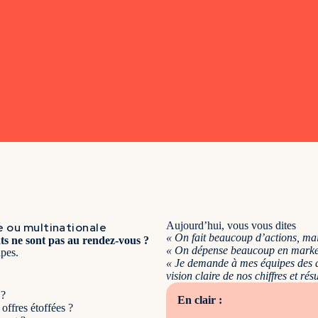
Aujourd’hui, vous vous dites
e ou multinationale
« On fait beaucoup d’actions, mais
ats ne sont pas au rendez-vous ?
« On dépense beaucoup en market
ipes.
« Je demande à mes équipes des an
vision claire de nos chiffres et résu
 ?
En clair :
ffres étoffées ?