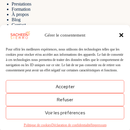
Prestations
Formation
À propos
Blog
Contact
Gérer le consentement
Contact
Pour offrir les meilleures expériences, nous utilisons des technologies telles que les
cookies pour stocker et/ou accéder aux informations des appareils. Le fait de consentir
à ces technologies nous permettra de traiter des données telles que le comportement de
E-mail :
navigation ou les ID uniques sur ce site. Le fait de ne pas consentir ou de retirer son
sacheen@sacheensierro.com
consentement peut avoir un effet négatif sur certaines caractéristiques et fonctions.
Téléphone :
+41 78 639 36 25
Adresse :
Accepter
Les Ateliers de La Côte
Rte de Pallatex 5
Refuser
1163 Etoy - Vaud - Suisse
Tous droits réservés Sacheen Sierro 2020/2026 -
Mentions
légales
-
Politique de confidentialité
Voir les préférences
Politique de cookies
Déclaration de confidentialité
Impressum
Création et réalisation
Malibellule
et
Amicalement George