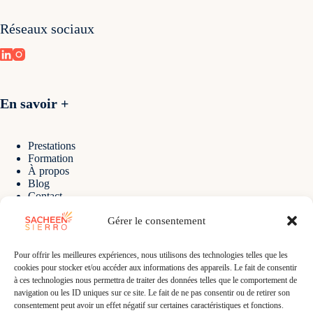
Réseaux sociaux
Conclusion de notre travail d’optimisation sémantique
SEO
Le constat est extrêmement positif.
Notre travail a véritablement porté ses fruits. Le
En savoir +
référencement naturel est de nos jours un passage
incontournable pour être visible. Nous irons même plus
loin en affirmant que c’est une obligation si vous voulez
Prestations
être reconnu dans votre domaine avec votre expertise.
Formation
À propos
Vous souhaitez, vous aussi, remonter dans les résultats
Blog
de Google pour apporter une réelle plus-value aux
Contact
internautes ? Alors ne lésinez pas sur ces actions. Voici
la liste de ce que vous devez toujours faire :
Gérer le consentement
Contact
Identifier vos mots clés.
Pour offrir les meilleures expériences, nous utilisons des technologies telles que les
Travailler vos contenus.
cookies pour stocker et/ou accéder aux informations des appareils. Le fait de consentir
Optimiser ces contenus.
à ces technologies nous permettra de traiter des données telles que le comportement de
E-mail :
navigation ou les ID uniques sur ce site. Le fait de ne pas consentir ou de retirer son
Lorsque vous travaillez de cette manière, avec méthode,
sacheen@sacheensierro.com
consentement peut avoir un effet négatif sur certaines caractéristiques et fonctions.
la croissance, le trafic et le succès ne tardent pas.
Téléphone :