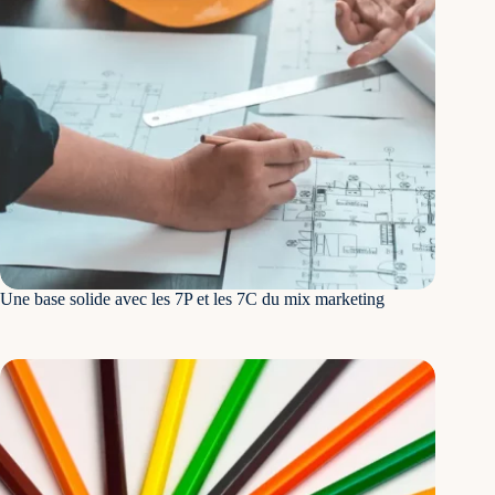
Deux mois supplémentaires ont été nécessaires à la
validation des textes par le corps médical. Et d’ailleurs,
nous en profitons pour adresser un immense merci aux
médecins et ophtalmologues pour le temps consacré à la
vérification, ainsi qu’à l’équipe de l’association qui a
fait un travail de grande qualité que nous n’aurions pas
pu effectuer seules en raison du domaine concerné.
Résultats obtenus et croissance du trafic sur le site
Puisqu’une image vaut 1’000 mots, nous vous
présentons ces captures d’écran qui nous font frétiller de
bonheur tant la cause est importante.
Tout d’abord, les visiteurs mensuels et les pages visitées
Une base solide avec les 7P et les 7C du mix marketing
montrent une croissance évidente de trafic, qui a été
multiplié par 5. Nous voyons clairement le moment de
l’intégration des premiers textes et l’accélération qui
s’ensuit. La courbe n’a ensuite jamais cessé de
s’accélérer au fil des nouvelles optimisations. La
croissance vient juste de commencer. Et chaque mois, la
courbe sera meilleure et continuera sa progression.