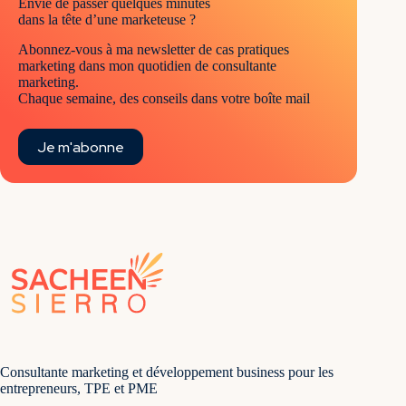
Envie de passer quelques minutes
effet disponible dans 8 langues différentes.
dans la tête d’une marketeuse ?
Nous avons pu remarquer que le simple fait qu’une
Abonnez-vous à ma newsletter de cas pratiques
grande partie du site ait été retravaillée a montré un
marketing dans mon quotidien de consultante
impact positif sur les autres pages et les autres langues.
marketing.
Comme quoi, une fois qu’on commence à travailler sur
Chaque semaine, des conseils dans votre boîte mail
un site, sa perception globale s’améliore aux yeux de
Google.
Je m'abonne
C’est d’ailleurs le propre de
l’algorithme E-A-T
. Et cela
nous amène des effets positifs en cascade.
Consultante marketing et développement business pour les
entrepreneurs, TPE et PME