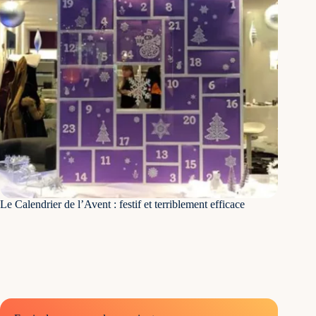
D’ailleurs, nous remarquons bien sur le site la grande
proportion de visiteurs qui arrivent par la recherche
Le Calendrier de l’Avent : festif et terriblement efficace
organique. Cela signifie bien des utilisateurs qui ne
connaissent pas le site internet, mais découvrent un
contenu qui répond à leurs questions et cliquent sur ces
résultats dans la SERP, la page des résultats Google.
Un autre fait vraiment intéressant est celui de l’impact
général de ce travail sur les autres pages du site. À
savoir, celles qui ne sont pas encore optimisées. Et
particulièrement sur les autres langues. Le site est en