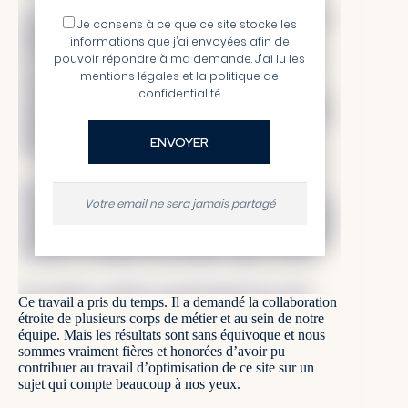
Que chaque pathologie, chaque maladie des yeux, soit
Je consens à ce que ce site stocke les
expliquée et détaillée de la même façon. Que
informations que j’ai envoyées afin de
l’information se trouve au même endroit sur la page.
pouvoir répondre à ma demande. J'ai lu les
Une introduction, davantage de détails sur les
mentions légales et la politique de
symptômes, la maladie et son origine, les risques
confidentialité
encourus, les traitements à suivre, s’il faut consulter un
ophtalmologue, et quelques questions-réponses sur des
requêtes très précises que pourraient se poser les
internautes ou les parents.
Sur ce site, la majorité des requêtes sont de type
Votre email ne sera jamais partagé
informationnel. La personne cherche à savoir de quoi il
s’agit, à se faire une première opinion sur un symptôme.
Il faut donc qu’au terme de sa lecture, elle obtienne des
réponses et connaisse les prochaines étapes à suivre.
Par exemple, consulter un professionnel de la santé,
Ce travail a pris du temps. Il a demandé la collaboration
entamer un traitement, emmener l’enfant chez son
étroite de plusieurs corps de métier et au sein de notre
pédiatre, voire même parfois des actions d’urgence.
équipe. Mais les résultats sont sans équivoque et nous
sommes vraiment fières et honorées d’avoir pu
Une fois la structure créée, nous avons pris les pages les
contribuer au travail d’optimisation de ce site sur un
unes après les autres. Nous avons créé un fichier Excel
sujet qui compte beaucoup à nos yeux.
répertoriant toutes les URL avec leur balise actuelle et