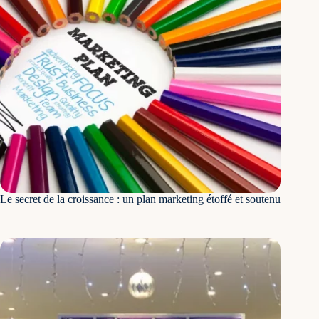
Les mots-clés organiques ensuite. Pour ce site d’une
Le secret de la croissance : un plan marketing étoffé et soutenu
soixantaine de pages, moins de 300 mots-clés étaient
indexés selon Ubersuggest avant notre intervention.
Entre juin et septembre, ce chiffre a été multiplié par 8.
Nous atteignons aujourd’hui bientôt les 2’500 mots-clés
indexés. Et à nouveau, ce chiffre ne va pas cesser
d’augmenter dans les prochains mois.