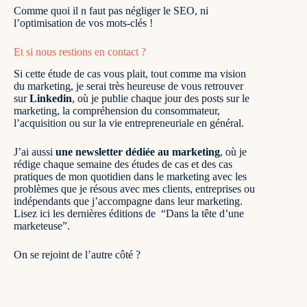
les balises nouvelles, la variété des mots-clés, le nombre
Comme quoi il n faut pas négliger le SEO, ni
de mots optimal à attendre sur la requête.
l’optimisation de vos mots-clés !
Et aussi les paramètres et les métriques chiffrées de
Et si nous restions en contact ?
TextOptimizer, YourtextGuru, Ubersuggest, Semrush, et
nos nombreux autres outils bien utiles.
Si cette étude de cas vous plait, tout comme ma vision
du marketing, je serai très heureuse de vous retrouver
La rédaction optimisée peut commencer
sur
Linkedin
, où je publie chaque jour des posts sur le
marketing
, la compréhension du consommateur,
Puis, est venu le moment de nous atteler à la rédaction.
l’acquisition ou sur la vie entrepreneuriale en général.
Nous nous sommes mises à deux pour que la tâche
puisse être abordée rapidement. Ensuite, comme c’est
J’ai aussi
une newsletter dédiée au marketing
, où je
toujours le cas dans un cadre médical, le processus de
rédige chaque semaine des études de cas et des cas
validation a été vraiment bien défini.
pratiques de mon quotidien dans le marketing avec les
problèmes que je résous avec mes clients, entreprises ou
De manière à ce qu’il puisse passer à la fois entre les
indépendants que j’accompagne dans leur marketing.
mains de l’association pour une première relecture, puis
Lisez ici les dernières éditions de “Dans la tête d’une
relu par le corps médical pour une vérification de
marketeuse”.
chaque information, chaque donnée, chaque conseil.
On se rejoint de l’autre côté ?
Lorsque toutes ces étapes de relecture et de validation
ont été réalisées, est venu le temps de l’intégration sur
WordPress, pour la mise en ligne. Avec un travail, là
encore, sur l’optimisation à deux niveaux.