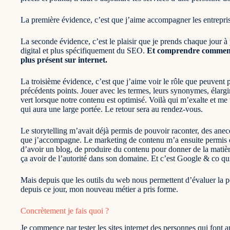
La première évidence, c’est que j’aime accompagner les entrepris
La seconde évidence, c’est le plaisir que je prends chaque jour 
digital et plus spécifiquement du SEO.
Et comprendre comment 
plus présent sur internet.
La troisième évidence, c’est que j’aime voir le rôle que peuvent 
précédents points. Jouer avec les termes, leurs synonymes, élargir
vert lorsque notre contenu est optimisé. Voilà qui m’exalte et me t
qui aura une large portée. Le retour sera au rendez-vous.
Le storytelling m’avait déjà permis de pouvoir raconter, des anec
que j’accompagne. Le marketing de contenu m’a ensuite permis de ju
d’avoir un blog, de produire du contenu pour donner de la matièr
ça avoir de l’autorité dans son domaine. Et c’est Google & co qu
Mais depuis que les outils du web nous permettent d’évaluer la p
depuis ce jour, mon nouveau métier a pris forme.
Concrètement je fais quoi ?
Je commence par tester les sites internet des personnes qui font 