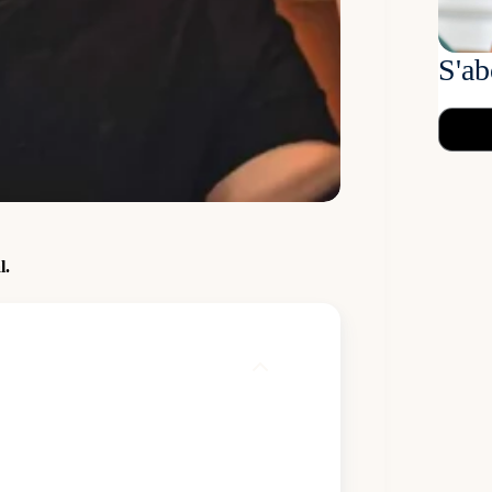
S'ab
l.