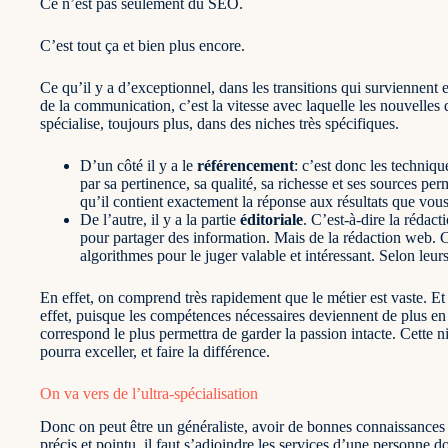
Ce n’est pas seulement du SEO.
C’est tout ça et bien plus encore.
Ce qu’il y a d’exceptionnel, dans les transitions qui surviennen
de la communication, c’est la vitesse avec laquelle les nouvelle
spécialise, toujours plus, dans des niches très spécifiques.
D’un côté il y a le
référencement
: c’est donc les techniq
par sa pertinence, sa qualité, sa richesse et ses sources 
qu’il contient exactement la réponse aux résultats que vou
De l’autre, il y a la partie
éditoriale
. C’est-à-dire la rédacti
pour partager des information. Mais de la rédaction web. C
algorithmes pour le juger valable et intéressant. Selon leurs
En effet, on comprend très rapidement que le métier est vaste. Et
effet, puisque les compétences nécessaires deviennent de plus en 
correspond le plus permettra de garder la passion intacte. Cette n
pourra exceller, et faire la différence.
On va vers de l’ultra-spécialisation
Donc on peut être un généraliste, avoir de bonnes connaissances la
précis et pointu, il faut s’adjoindre les services d’une personne d