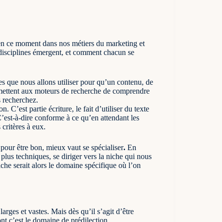
t en ce moment dans nos métiers du marketing et
s disciplines émergent, et comment chacun se
ues que nous allons utiliser pour qu’un contenu, de
permettent aux moteurs de recherche de comprendre
s recherchez.
on. C’est partie écriture, le fait d’utiliser du texte
’est-à-dire conforme à ce qu’en attendant les
 critères à eux.
 pour être bon, mieux vaut se spécialiser
.
En
plus techniques, se diriger vers la niche qui nous
iche serait alors le domaine spécifique où l’on
rges et vastes. Mais dès qu’il s’agit d’être
ont c’est le domaine de prédilection.