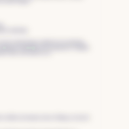
ur toute la ligne !
ss
alyse marketing
en live le décorticage complet de son entreprise
 impliquait évidemment une transparence complète
iance dans cette étude de cas.
 chiffres du business Sauce Writing, j’ai tout de