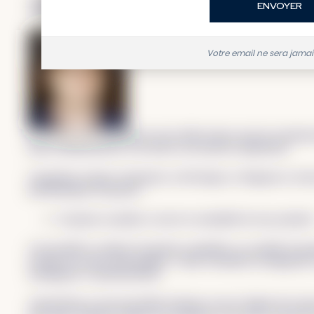
Avis de Maxime au moment de démarrer
Votre email ne sera jama
La comptabilité simplifiée est une réelle chance pour les entrep
tâches administratives et de lancer son
business
rapidement.
Cependant, lorsque l’entreprise se développe, le dirigeant se 
problématique de gestion :
Comment connaître et suivre la rentabilité de mes produits
J’ai travaillé en cabinet d’expertise-comptable, au contrôle de g
d’étude du secteur aéronautique. J’aime conseiller les dirigeants 
stratégiques et opérationnelles.
Aujourd’hui, je suis moi-même freelance sous le régime de la micr