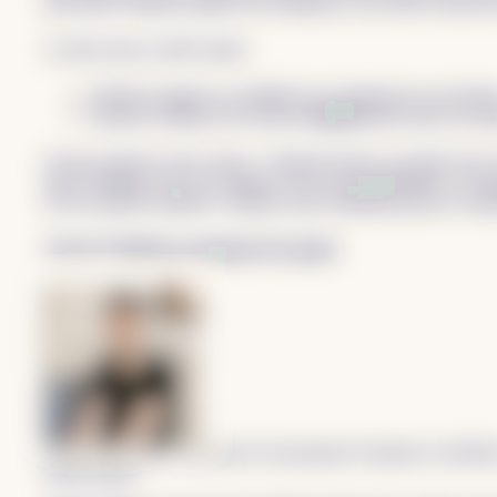
pour aider Valentin à piloter son entreprise, je me sens concerné s
Je relève donc le défi d’aider :
Valentin à gagner en visibilité sur le pilotage de son busine
Sacheen à disposer des bonnes
données
pour faire son an
Et bien entendu, notre cobaye : Valentin Decker, qui allait vivre 
Sauce Writing, avec nos constats et nos recommandations. Cela
de ses données chiffrées. Valentin, merci infiniment pour ta conf
Avis de Valentin au moment d’accepter
Lorsque Sacheen et Maxime m’ont proposé d’analyser en détail les
suite accepté.