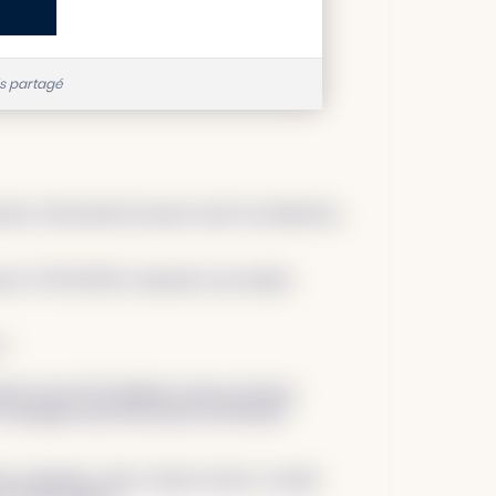
is partagé
reneurs. Elle permet de passer outre de nombreuses
retrouve TOUJOURS confronté à une double-
 ?
estion d’une ETI familiale et dans un bureau
et managers dans leurs prises de décisions
o-entreprise. Alors, lorsqu’on lance ce projet