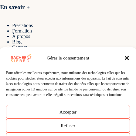
En savoir +
Prestations
Formation
À propos
Blog
Contact
Gérer le consentement
Contact
Pour offrir les meilleures expériences, nous utilisons des technologies telles que les
cookies pour stocker et/ou accéder aux informations des appareils. Le fait de consentir
à ces technologies nous permettra de traiter des données telles que le comportement de
E-mail :
navigation ou les ID uniques sur ce site. Le fait de ne pas consentir ou de retirer son
sacheen@sacheensierro.com
consentement peut avoir un effet négatif sur certaines caractéristiques et fonctions.
Téléphone :
+41 78 639 36 25
Adresse :
Accepter
Les Ateliers de La Côte
Rte de Pallatex 5
1163 Etoy - Vaud - Suisse
Refuser
Tous droits réservés Sacheen Sierro 2020/2026 -
Mentions