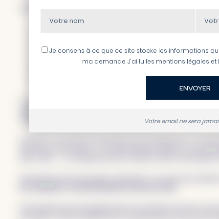
Voici les 7 étapes que je vais suivre, pas à pas :
Les critères à analyser
Les concurrents à comparer
La construction du fichier
Je consens à ce que ce site stocke les informations qu
La récolte des données
ma demande. J'ai lu les mentions légales et l
La classification des données
La phase d’analyse
La recommandation
J’en profite pour préciser que toutes les études de marché ou an
manière. À chaque fois, les mêmes séquences de travail. En sac
cette phase d’analyse et de compréhension.
Votre email ne sera jama
Souvent, je rencontre des personnes qui me disent que c’est une t
ennuyeuse aussi parfois.. On aurait presque tendance à procrastine
lance enfin… on comprend toute la valeur de faire cette analyse 
Tout devient clair. Des pistes se dessinent : les nouveaux produit
de croissance se trouvent juste là, sous nos yeux.
Cela permet aussi une grande prise de conscience de tout ce qu’on 
du marché. Toute la démarche de communication devient alors l