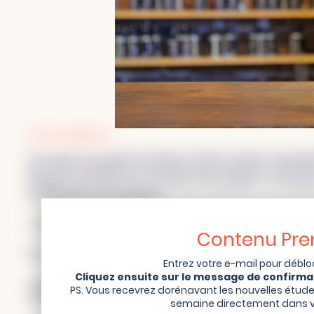
Audit et diagnostic
Une analyse de marché est toujours, toujours, toujours, ma premi
peux alors comprendre qui est présent, qui vend quoi, comment il
stratégie claire basée sur ce que nous avons analysé. C’est co
par des plans et les fondations.
L’analyse du marché constitue pour moi ce socle solide.
Contenu Pr
Basé sur des connaissances et non seulement sur des croyances 
Entrez votre e-mail pour débl
Cliquez ensuite sur le message de confirmat
Comme dans tous les projets que je partage avec vous, la méthodol
PS. Vous recevrez dorénavant les nouvelles étud
méthodique.
semaine directement dans vo