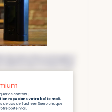
ère étape lorsque j’entame un nouveau projet. Je
s le proposent. De là, nous pouvons établir une
mme construire une maison, on commence toujours
emium
ou des perceptions.
oquer ce contenu,
ion reçu dans votre boîte mail.
ogie est stricte et j’agis de manière
es de cas de Sacheen Sierro chaque
tre boîte mail.