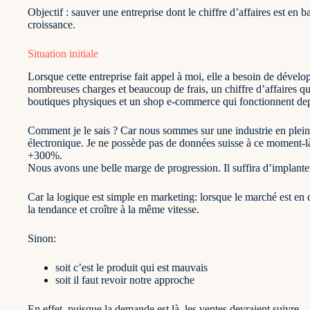
Objectif : sauver une entreprise dont le chiffre d’affaires est en 
croissance.
Situation initiale
Lorsque cette entreprise fait appel à moi, elle a besoin de dévelo
nombreuses charges et beaucoup de frais, un chiffre d’affaires q
boutiques physiques et un shop e-commerce qui fonctionnent depui
Comment je le sais ? Car nous sommes sur une industrie en pleine
électronique. Je ne possède pas de données suisse à ce moment-l
+300%.
Nous avons une belle marge de progression. Il suffira d’implanter
Car la logique est simple en marketing: lorsque le marché est en c
la tendance et croître à la même vitesse.
Sinon:
soit c’est le produit qui est mauvais
soit il faut revoir notre approche
En effet, puisque la demande est là, les ventes devraient suivre.