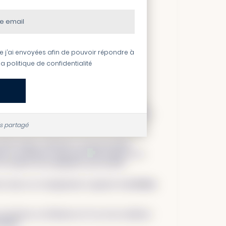
e j’ai envoyées afin de pouvoir répondre à
a politique de confidentialité
alyses des concurrents se déroulent de la même
hant que de nombreuses heures sont consacrées à
is partagé
âche longue, laborieuse, qui peut paraître
r et la reporter à plus tard. Mais lorsqu’on se
de manière aussi appliquée que possible.
s à lancer, les changements à apporter.
Les leviers
fait bien, les éléments où l’on est les meilleurs
impide.