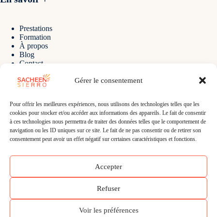
Prestations
Formation
À propos
Blog
Contact
Gérer le consentement
Contact
Pour offrir les meilleures expériences, nous utilisons des technologies telles que les
cookies pour stocker et/ou accéder aux informations des appareils. Le fait de consentir
à ces technologies nous permettra de traiter des données telles que le comportement de
E-mail :
navigation ou les ID uniques sur ce site. Le fait de ne pas consentir ou de retirer son
sacheen@sacheensierro.com
consentement peut avoir un effet négatif sur certaines caractéristiques et fonctions.
Téléphone :
+41 78 639 36 25
Adresse :
Accepter
Les Ateliers de La Côte
Rte de Pallatex 5
1163 Etoy - Vaud - Suisse
Refuser
Tous droits réservés Sacheen Sierro 2020/2026 -
Mentions
légales
-
Politique de confidentialité
Voir les préférences