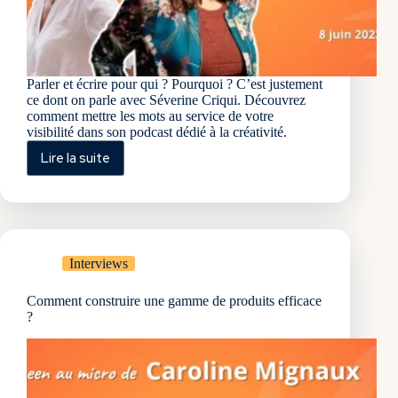
Parler et écrire pour qui ? Pourquoi ? C’est justement
ce dont on parle avec Séverine Criqui. Découvrez
comment mettre les mots au service de votre
visibilité dans son podcast dédié à la créativité.
Lire la suite
Comment
utiliser
les
mots
pour
gagner
Interviews
en
visibilité
Comment construire une gamme de produits efficace
?
?