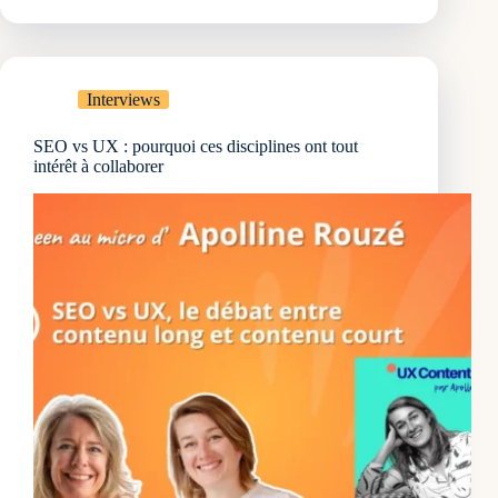
une
gamme
de
produits
Interviews
efficace
?
SEO vs UX : pourquoi ces disciplines ont tout
intérêt à collaborer