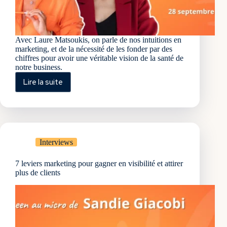
Avec Laure Matsoukis, on parle de nos intuitions en
marketing, et de la nécessité de les fonder par des
chiffres pour avoir une véritable vision de la santé de
notre business.
Lire la suite
Passer
de
l’intuition
à
une
prise
Interviews
de
décision
7 leviers marketing pour gagner en visibilité et attirer
fondée
plus de clients
sur
les
chiffres