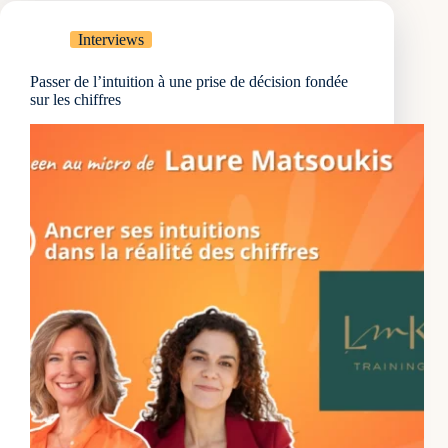
méthode
marketing
Interviews
pour
connaître
Passer de l’intuition à une prise de décision fondée
son
sur les chiffres
marché