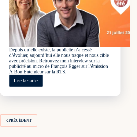
Depuis qu’elle existe, la publicité n’a cessé
d’évoluer, aujourd’hui elle nous traque et nous cible
avec précision. Retrouvez mon interview sur la
publicité au micro de François Egger sur l’émission
À Bon Entendeur sur la RTS.
Lire la suite
Marketing
et
publicité
:
la
pub
nous
PRÉCÉDENT
traque
et