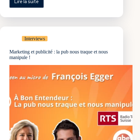
Lire la suite
20
Leçons
de
marketing
acquises
en
Interviews
20
ans
Marketing et publicité : la pub nous traque et nous
de
manipule !
carrière