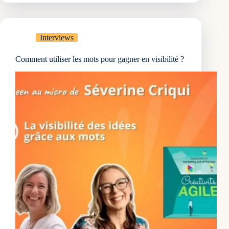
marketing
pour
gagner
en
Interviews
visibilité
et
Comment utiliser les mots pour gagner en visibilité ?
attirer
plus
de
clients