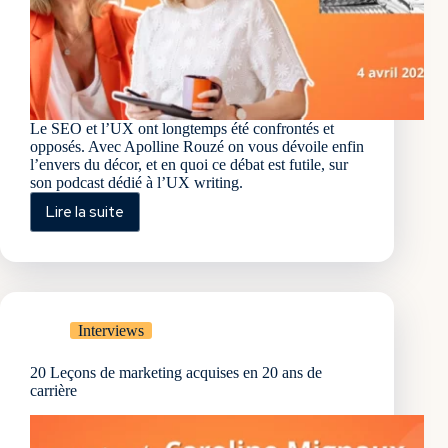
Le SEO et l’UX ont longtemps été confrontés et
opposés. Avec Apolline Rouzé on vous dévoile enfin
l’envers du décor, et en quoi ce débat est futile, sur
son podcast dédié à l’UX writing.
Lire la suite
SEO
vs
UX
:
pourquoi
ces
Interviews
disciplines
ont
20 Leçons de marketing acquises en 20 ans de
tout
carrière
intérêt
à
collaborer